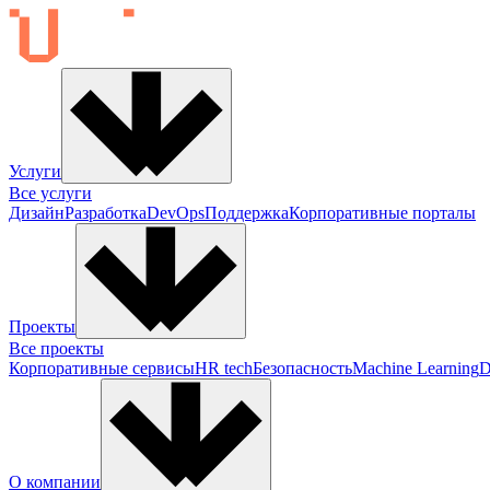
Услуги
Все услуги
Дизайн
Разработка
DevOps
Поддержка
Корпоративные порталы
Проекты
Все проекты
Корпоративные сервисы
HR tech
Безопасность
Machine Learning
D
О компании